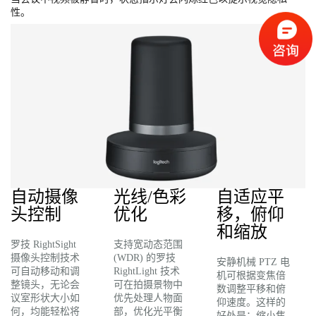
性。
自动摄像
光线/色彩
自适应平
头控制
优化
移，俯仰
和缩放
罗技 RightSight
支持宽动态范围
摄像头控制技术
(WDR) 的罗技
安静机械 PTZ 电
可自动移动和调
RightLight 技术
机可根据变焦倍
整镜头，无论会
可在拍摄景物中
数调整平移和俯
议室形状大小如
优先处理人物面
仰速度。这样的
何，均能轻松将
部，优化光平衡
好处是：缩小焦