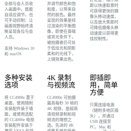
全部与会人员收
并调节颜色和饱
距以快速取景时
入画面中。既能
和度，以带来自
可获得更快的摄
自适应调节，也
然的肤色。最终
像头移动速度，
可手动控制：让
呈现的效果是经
以及放大焦距时
画面视野始终清
过渲染的平衡图
可降低摄像头移
晰呈现各位与会
像，即使在昏暗
动速度以获得更
人员。
或背光条件下，
佳控制性。
被拍摄者仍可处
于低炫光和阴影
支持 Windows 10
柔和的光线下，
和 macOS
上镜效果出色。
多种安装
4K 录制
即插即
选项
与视频流
用，简单
方便
将 CC4900e 置于
CC4900e 可拍摄
桌面，使用随附
最高每秒 30 帧的
只需连接电源
安装配件装于墙
4K 视频，是超高
（随附多地区插
面，或使用选配
清视频录制和视
头），并通过
的 CC4000e 电视
频流的理想之
USB 连接至
安装配件安装于
选。先进的 4K
PC、Mac 和
兼容 VESA 的显
成像系统在所有