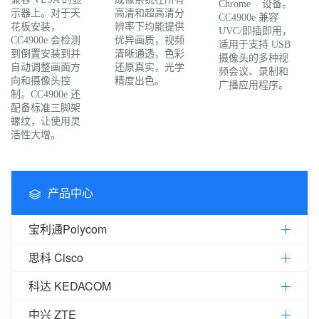
™
Chrome
设备。
示器上。对于天
高清和超高清分
CC4900e 兼容
花板安装，
辨率下均能提供
UVC/即插即用，
CC4900e 会检测
优异画质，视频
适用于支持 USB
到倒置安装到并
清晰通透，色彩
摄像头的多种视
自动调整画面方
还原真实，光学
频会议、录制和
向和摄像头控
精度出色。
广播应用程序。
制。CC4900e 还
配备标准三脚架
螺纹，让使用灵
活性大增。
产品中心
宝利通Polycom
思科 Cisco
科达 KEDACOM
中兴 ZTE