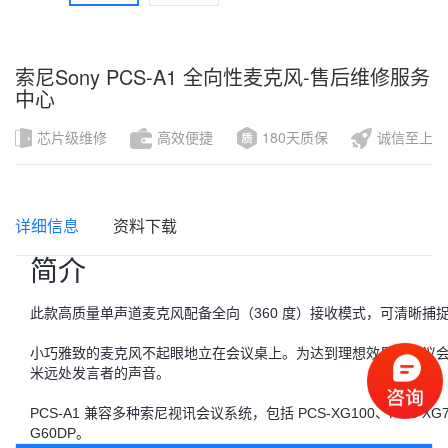
索尼Sony PCS-A1 全向性麦克风-售后维修服务
中心
芯片级维修
高效便捷
180天质保
诚信至上
详细信息
资料下载
简介
此款高质量单声道麦克风配备全向（360 度）接收模式，可清晰捕
小巧雅致的麦克风不起眼地立在会议桌上。为达到理想效果，建议会议参
米远处发言者的声音。
PCS-A1 兼容多种索尼视讯会议系统，包括 PCS-XG100、PCS-XG77、P
G60DP。